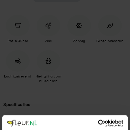
Pot ø 30cm
Veel
Zonnig
Grote bladeren
Luchtzuiverend
Niet giftig voor
huisdieren
Specificaties
Standplaats
Zonnig
De Musa staat het liefst op een plek met