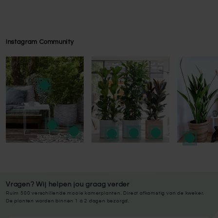
Instagram Community
Press to skip carousel
Press to skip carousel
Vragen? Wij helpen jou graag verder
Ruim 500 verschillende mooie kamerplanten. Direct afkomstig van de kweker.
De planten worden binnen 1 à 2 dagen bezorgd.