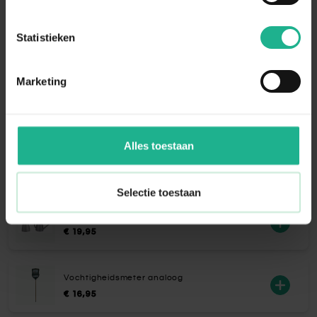
Bewateren
dat er een laag water onderin de pot
omschrijving
ontstaat. Dit kan namelijk wortelrot
Statistieken
veroorzaken en dat zal de plant schaden.
Als de bladeren slap gaan hangen, kan dit
er op duiden dat de plant te weinig water
Marketing
of teveel zonlicht ontvangt. Pas de
bewatering en standplaats hierop aan als
dit het geval is.
Alles toestaan
Aanraders van
Fleur.nl
Selectie toestaan
Elho Brussels Gieter & Plantenspuit Antraciet
€ 19,95
Vochtigheidsmeter analoog
€ 16,95