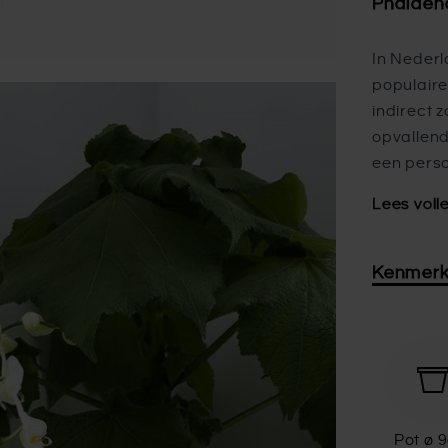
Phalaen
In Nederl
populaire
indirect 
opvallen
een perso
Lees voll
Kenmer
Pot ø 