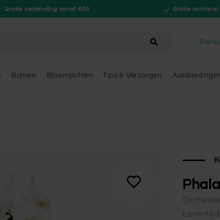
Gratis verzending vanaf €50
Gratis achteraf
hele winkel
Partic
n
Bomen
Bloempotten
Tips & Verzorgen
Aanbiedinge
K
Phala
Orchide
Levertij