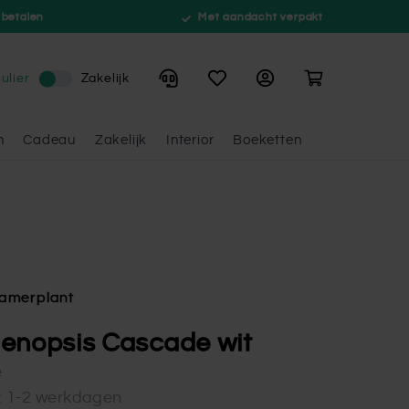
 betalen
Met aandacht verpakt
Winkelwagen
ulier
Zakelijk
n
Cadeau
Zakelijk
Interior
Boeketten
amerplant
enopsis Cascade wit
e
d: 1-2 werkdagen