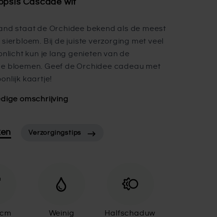
opsis Cascade wit
and staat de Orchidee bekend als de meest
 sierbloem. Bij de juiste verzorging met veel
zonlicht kun je lang genieten van de
de bloemen. Geef de Orchidee cadeau met
onlijk kaartje!
edige omschrijving
ken
Verzorgingstips
9cm
Weinig
Halfschaduw