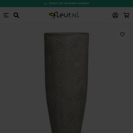
Direct van de beste kwekers
Win
Zoeken
Ga naar de inhoud