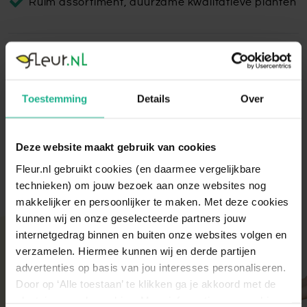
Ruim assortiment, duurzame kwalitatieve planten
Oyster Dax Wit
De Oyster Dax bloempot is gemaakt van ficonstone en heeft
Toestemming
Details
Over
een prachtige uitstraling door het uiterlijk van koraal.
Lees volledige omschrijving
Deze website maakt gebruik van cookies
Fleur.nl gebruikt cookies (en daarmee vergelijkbare
technieken) om jouw bezoek aan onze websites nog
makkelijker en persoonlijker te maken. Met deze cookies
kunnen wij en onze geselecteerde partners jouw
internetgedrag binnen en buiten onze websites volgen en
Met aandacht verpakt
verzamelen. Hiermee kunnen wij en derde partijen
Onze kamer- en tuinplanten komen elke ochtend
advertenties op basis van jou interesses personaliseren.
direct van de kweker binnen. Verser kan niet!
Door op ‘Alle toestaan’ te klikken ga je akkoord met de
Zodra de planten bij ons binnen zijn, vindt er altijd
plaatsing van de cookies. Meer informatie over cookies
een kwaliteitscontrole en strenge keuring plaats.