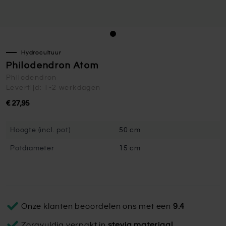
Hydrocultuur
Philodendron Atom
Philodendron
Levertijd: 1-2 werkdagen
€ 27,95
Hoogte (incl. pot)
50 cm
Potdiameter
15 cm
Onze klanten beoordelen ons met een
9.4
Zorgvuldig verpakt in
stevig materiaal