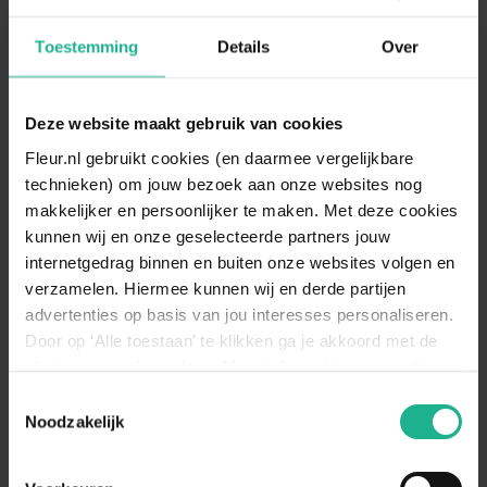
Toestemming
Details
Over
Pot ø 15cm
Weinig
Halfschaduw
Luchtzuiverend
Deze website maakt gebruik van cookies
Specificaties
Fleur.nl gebruikt cookies (en daarmee vergelijkbare
technieken) om jouw bezoek aan onze websites nog
Standplaats
Halfschaduw
makkelijker en persoonlijker te maken. Met deze cookies
kunnen wij en onze geselecteerde partners jouw
Zet de Philodendron op een plek met
internetgedrag binnen en buiten onze websites volgen en
(half)schaduw. Zorg ervoor dat de plant
Standplaats
maximaal drie uur direct zonlicht ontvangt.
verzamelen. Hiermee kunnen wij en derde partijen
omschrijving
Een plaats bij een raam op het noorden is
advertenties op basis van jou interesses personaliseren.
ideaal voor de Philodendron.
Door op ‘Alle toestaan’ te klikken ga je akkoord met de
plaatsing van de cookies. Meer informatie over cookies
Bewateren
Weinig
vind je in ons cookie overzicht. Zie ook
Toestemmingsselectie
Geef de plant opnieuw water wanneer de
de
cookieverklaring op onze website.
Noodzakelijk
watermeter gedurende 4 dagen op
Bewateren
‘minimaal’ heeft gestaan. Het waterpeil
omschrijving
dient dan tot het streepje ‘optimaal’ te