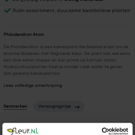
Ruim assortiment, duurzame kwalitatieve planten
Philodendron Atom
De Philodendron is een kamerplant die bekend staat om de
enorme bladeren met felgroene kleur. De plant kan wel eens
een slok water missen en kan prima op kantoor staan.
Hydrocultuurplanten hoef je minder vaak water te geven
dan gewone kamerplanten.
Lees volledige omschrijving
Kenmerken
Verzorgingstips