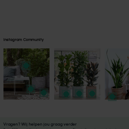
Instagram Community
Press to skip carousel
Press to skip carousel
Vragen? Wij helpen jou graag verder