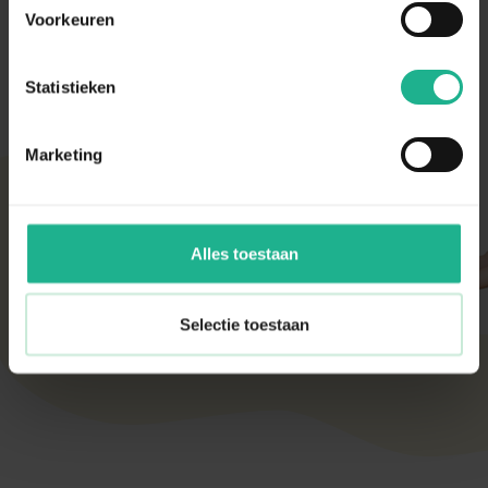
omschrijving
dient dan tot het streepje ‘optimaal’ te
Voorkeuren
worden aangevuld.
Statistieken
Marketing
Met aandacht verpakt
Onze kamer- en tuinplanten komen elke ochtend
direct van de kweker binnen. Verser kan niet!
Alles toestaan
Zodra de planten bij ons binnen zijn, vindt er altijd
een kwaliteitscontrole en strenge keuring plaats.
De planten worden daarna (in de meeste gevallen)
Selectie toestaan
diezelfde dag nog verstuurd om de beste kwaliteit
te behouden.