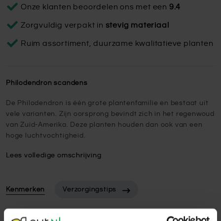
Onze klanten beoordelen ons met een
9.4
Zorgvuldig verpakt in
stevig materiaal
Ruim assortiment, duurzame kwalitatieve planten
Philodendron scandens
De Philodendron is één grote plantenfamilie en bestaat uit
vele varianten. Zijn oorsprong bevindt zich in het regenwoud
van Zuid-Amerika. Deze planten houden dan ook van een
hoge luchtvochtigheid.
Lees volledige omschrijving
Kenmerken
Verzorgingstips