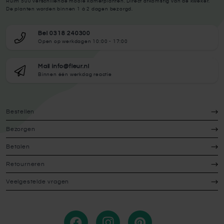
Ruim 500 verschillende mooie kamerplanten. Direct afkomstig van de kweker.
De planten worden binnen 1 à 2 dagen bezorgd.
Bel 0318 240300
Open op werkdagen 10:00 - 17:00
Mail info@fleur.nl
Binnen één werkdag reactie
Bestellen
Bezorgen
Betalen
Retourneren
Veelgestelde vragen