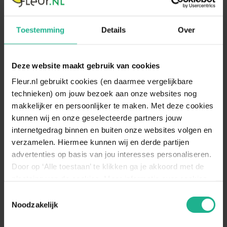
Toestemming
Details
Over
Pot ø 15cm
Weinig
Halfschaduw
Hangplanten
Deze website maakt gebruik van cookies
Fleur.nl gebruikt cookies (en daarmee vergelijkbare
Specificaties
technieken) om jouw bezoek aan onze websites nog
makkelijker en persoonlijker te maken. Met deze cookies
Standplaats
Halfschaduw
kunnen wij en onze geselecteerde partners jouw
Zet de Philodendron op een plek met
internetgedrag binnen en buiten onze websites volgen en
(half)schaduw. Zorg ervoor dat de plant
verzamelen. Hiermee kunnen wij en derde partijen
Standplaats
maximaal drie uur direct zonlicht ontvangt.
omschrijving
advertenties op basis van jou interesses personaliseren.
Een plaats bij een raam op het noorden is
Door op ‘Alle toestaan’ te klikken ga je akkoord met de
ideaal voor de Philodendron.
plaatsing van de cookies. Meer informatie over cookies
Bewateren
Weinig
vind je in ons cookie overzicht. Zie ook
Toestemmingsselectie
de
cookieverklaring op onze website.
Noodzakelijk
Geef de plant opnieuw water wanneer de
watermeter gedurende 4 dagen op
Bewateren
‘minimaal’ heeft gestaan. Het waterpeil