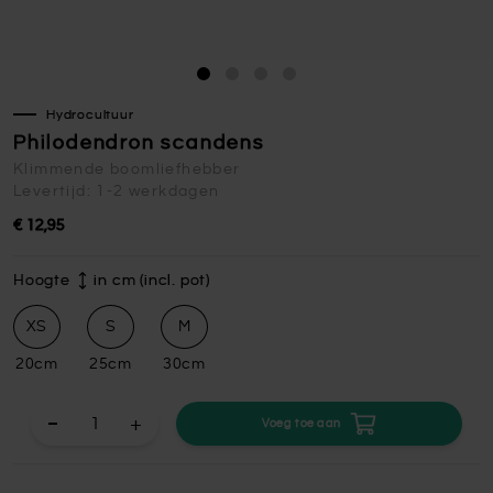
Hydrocultuur
Philodendron scandens
Klimmende boomliefhebber
Levertijd: 1-2 werkdagen
€ 12,95
Hoogte
in cm (incl. pot)
XS
S
M
20cm
25cm
30cm
+
Voeg toe aan