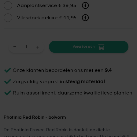
Aanplantservice
€ 39,95
Vliesdoek deluxe
€ 44,95
+
Voeg toe aan
Onze klanten beoordelen ons met een
9.4
Zorgvuldig verpakt in
stevig materiaal
Ruim assortiment, duurzame kwalitatieve planten
Photinia Red Robin - bolvorm
De Photinia Fraseri Red Robin is dankzij de dichte
kroonstructuur een zeer geschikte bolboom. De boom blijft