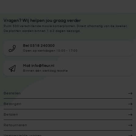
Vragen? Wij helpen jou graag verder
Ruim 500 verschillende mooie kamerplanten. Direct afkomstig van de kweker.
De planten worden binnen 1 à 2 dagen bezorgd.
Bel 0318 240300
Open op werkdagen 10:00 - 17:00
Mail info@fleur.nl
Binnen één werkdag reactie
Bestellen
Bezorgen
Betalen
Retourneren
Veelgestelde vragen