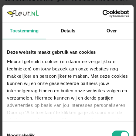
compact en is daarmee een aanwinst voor in iedere tuin!
Lees volledige omschrijving
Toestemming
Details
Over
Specificaties
Deze website maakt gebruik van cookies
Fleur.nl gebruikt cookies (en daarmee vergelijkbare
Bloemkleur
Wit
technieken) om jouw bezoek aan onze websites nog
Bloeitijd
Juni, Mei
makkelijker en persoonlijker te maken. Met deze cookies
kunnen wij en onze geselecteerde partners jouw
Groeisnelheid
Gemiddeld
internetgedrag binnen en buiten onze websites volgen en
Onderhoud
Eenvoudig
verzamelen. Hiermee kunnen wij en derde partijen
advertenties op basis van jou interesses personaliseren.
Snoeien
Ja
Door op ‘Alle toestaan’ te klikken ga je akkoord met de
Snoeimaand
April
plaatsing van de cookies. Meer informatie over cookies
vind je in ons cookie overzicht. Zie ook
Volgroeide hoogte
250 cm
Toestemmingsselectie
de
cookieverklaring op onze website.
Noodzakelijk