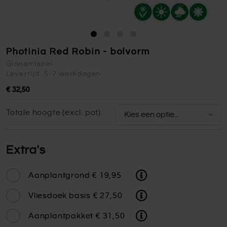
Photinia Red Robin - bolvorm
Glansmispel
Levertijd: 5-7 werkdagen
€ 32,50
Totale hoogte (excl. pot)
Extra's
Aanplantgrond
€ 19,95
Vliesdoek basis
€ 27,50
Aanplantpakket
€ 31,50