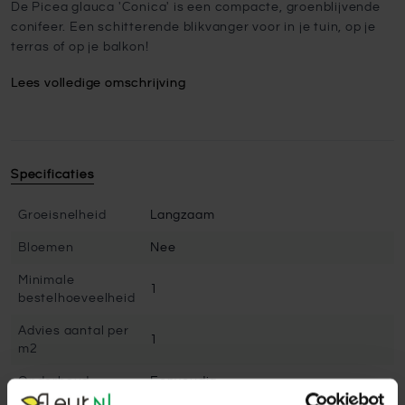
De Picea glauca 'Conica' is een compacte, groenblijvende
conifeer. Een schitterende blikvanger voor in je tuin, op je
terras of op je balkon!
Lees volledige omschrijving
Specificaties
Groeisnelheid
Langzaam
Bloemen
Nee
Minimale
1
bestelhoeveelheid
Advies aantal per
1
m2
Onderhoud
Eenvoudig