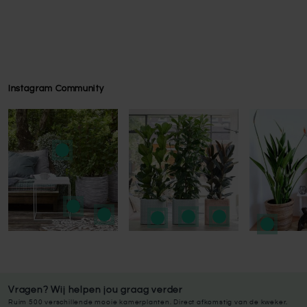
Instagram Community
Press to skip carousel
Press to skip carousel
Vragen? Wij helpen jou graag verder
Ruim 500 verschillende mooie kamerplanten. Direct afkomstig van de kweker.