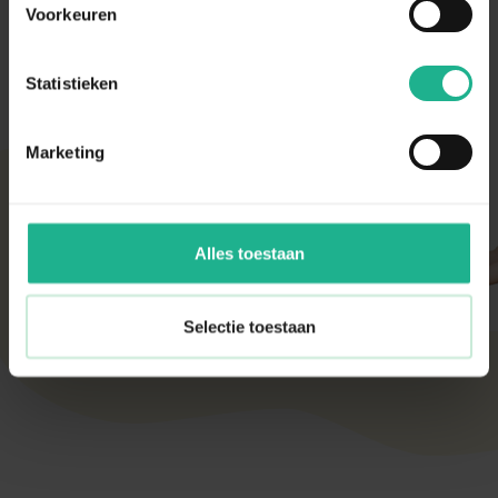
Voorkeuren
Geschikt voor
Solitair (blikvanger)
Statistieken
Marketing
Met aandacht verpakt
Onze kamer- en tuinplanten komen elke ochtend
direct van de kweker binnen. Verser kan niet!
Alles toestaan
Zodra de planten bij ons binnen zijn, vindt er altijd
een kwaliteitscontrole en strenge keuring plaats.
De planten worden daarna (in de meeste gevallen)
Selectie toestaan
diezelfde dag nog verstuurd om de beste kwaliteit
te behouden.