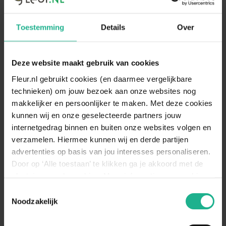
Snoeien
Nee
Volgroeide hoogte
200 cm
Toestemming
Details
Over
Winterhard
Goed winterhard
Bladbehoudend
Ja
Deze website maakt gebruik van cookies
Bladkleur
Groen
Fleur.nl gebruikt cookies (en daarmee vergelijkbare
technieken) om jouw bezoek aan onze websites nog
Vruchtdragend
Nee
makkelijker en persoonlijker te maken. Met deze cookies
Standplaats
Halfschaduw, Zonnig
kunnen wij en onze geselecteerde partners jouw
internetgedrag binnen en buiten onze websites volgen en
De Spar staat graag op een
verzamelen. Hiermee kunnen wij en derde partijen
Standplaats
standplaats in de zon of
advertenties op basis van jou interesses personaliseren.
omschrijving
halfschaduw. Een plek volledig in de
schaduw is minder geschikt.
Door op ‘Alle toestaan’ te klikken ga je akkoord met de
plaatsing van de cookies. Meer informatie over cookies
De Picea Glauca 'Conica' staat
vind je in ons cookie overzicht. Zie ook
Toestemmingsselectie
graag in een vochthoudende grond.
Bewateren
de
cookieverklaring op onze website.
Noodzakelijk
Geef regelmatig water na het
omschrijving
aanplanten en bij lange periodes
droogte en warme temperaturen.