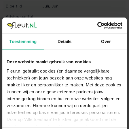
Bloeitijd
Juli, Juni
Advies aantal
1
per m2
Onderhoud
Eenvoudig
Toestemming
Details
Over
Snoeien
Nee
Volgroeide
100 cm
hoogte
Deze website maakt gebruik van cookies
Winterhard
Goed winterhard
Fleur.nl gebruikt cookies (en daarmee vergelijkbare
technieken) om jouw bezoek aan onze websites nog
Bladbehoudend
Ja
makkelijker en persoonlijker te maken. Met deze cookies
Bladkleur
Groen
kunnen wij en onze geselecteerde partners jouw
internetgedrag binnen en buiten onze websites volgen en
Vruchtdragend
Ja
verzamelen. Hiermee kunnen wij en derde partijen
Standplaats
Halfschaduw, Zonnig
advertenties op basis van jou interesses personaliseren.
Door op ‘Alle toestaan’ te klikken ga je akkoord met de
'Mops' komt het best tot zijn recht op
plaatsing van de cookies. Meer informatie over cookies
een plek in de (half)zon, en gedijt goed