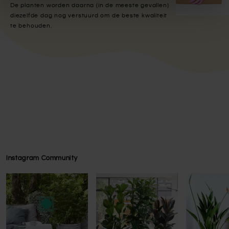
De planten worden daarna (in de meeste gevallen)
diezelfde dag nog verstuurd om de beste kwaliteit
te behouden.
Instagram Community
Press to skip carousel
Press to skip carousel