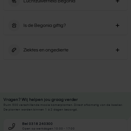
Luchtzuiverheid Begonia
gaat hierbij wel om de bloeiende Begonia. De
bladvariant van de begonia krijgt ook bloemen, maar
Vanwege de kleine bladeren van de Begonia is de plant
deze zijn niet zo opvallend en kost de plant veel
geen grote luchtzuiveraar. Hoe meer bladoppervlakte,
energie.
Is de Begonia giftig?
hoe meer lucht de plant zuivert van CO².
Het sap van de Begonia is giftig voor mens en dier. Zorg
er dan ook voor dat je kind of huisdier niet van de
Ziektes en ongedierte
bladeren eten. Het sap kan irriterend werken wanneer
het in aanraking komt met een wondje of erg droge
De Begonia is vrij gevoelig voor meeldauw. Bestrijd je
handen.
plant direct wanneer je dit waarneemt.
Vragen? Wij helpen jou graag verder
Ruim 500 verschillende mooie kamerplanten. Direct afkomstig van de kweker.
De planten worden binnen 1 à 2 dagen bezorgd.
Bel 0318 240300
Open op werkdagen 10:00 - 17:00