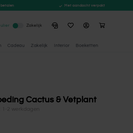
 betalen
Met aandacht verpakt
Winkelwagen
ulier
Zakelijk
n
Cadeau
Zakelijk
Interior
Boeketten
oeding Cactus & Vetplant
d: 1-2 werkdagen