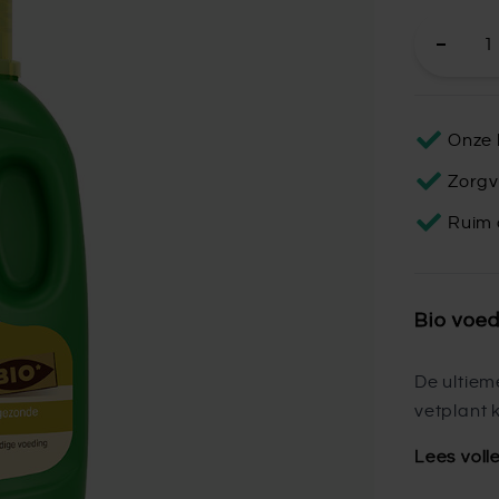
Onze 
Zorgv
Ruim 
Bio voed
De ultiem
vetplant 
Lees voll