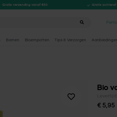
Gratis verzending vanaf €50
Gratis achteraf
hele winkel
Partic
n
Bomen
Bloempotten
Tips & Verzorgen
Aanbiedinge
Bio v
Levertij
€ 5,95