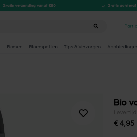
Gratis verzending vanaf €50
Gratis achteraf
hele winkel
Partic
n
Bomen
Bloempotten
Tips & Verzorgen
Aanbiedinge
Bio v
Levertij
€ 4,95