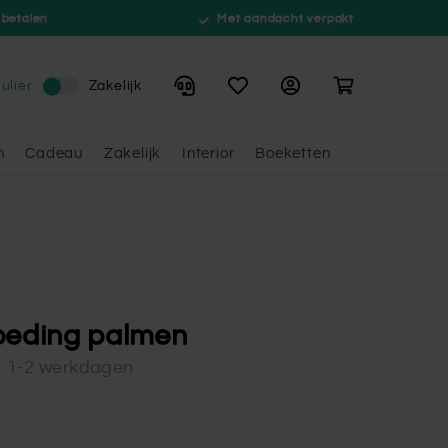
 betalen
Met aandacht verpakt
Winkelwagen
ulier
Zakelijk
n
Cadeau
Zakelijk
Interior
Boeketten
oeding palmen
d: 1-2 werkdagen