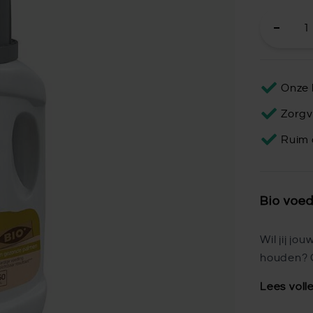
Onze 
Zorgv
Ruim 
Bio voe
Wil jij j
houden? G
Lees voll