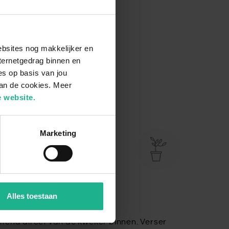
ebsites nog makkelijker en
ternetgedrag binnen en
es op basis van jou
van de cookies. Meer
 website.
Marketing
Alles toestaan
tend direct van de kweker binnen. Verser