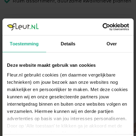
Ruim assortiment, duurzame kwalitatieve planten
Polystone Coated Emperor Crème
Haal de exclusieve hoge sierpot Polystone Coated Emperor
Toestemming
Details
Over
als ware eye-catcher!
Lees volledige omschrijving
Deze website maakt gebruik van cookies
Fleur.nl gebruikt cookies (en daarmee vergelijkbare
technieken) om jouw bezoek aan onze websites nog
makkelijker en persoonlijker te maken. Met deze cookies
kunnen wij en onze geselecteerde partners jouw
internetgedrag binnen en buiten onze websites volgen en
Met aandacht verpakt
verzamelen. Hiermee kunnen wij en derde partijen
Onze kamer- en tuinplanten komen elke ochtend
advertenties op basis van jou interesses personaliseren.
direct van de kweker binnen. Verser kan niet!
Door op ‘Alle toestaan’ te klikken ga je akkoord met de
Zodra de planten bij ons binnen zijn, vindt er altijd
plaatsing van de cookies. Meer informatie over cookies
een kwaliteitscontrole en strenge keuring plaats.