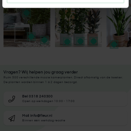
Vragen? Wij helpen jou graag verder
Ruim 500 verschillende mooie kamerplanten. Direct afkomstig van de kweker.
De planten worden binnen 1 à 2 dagen bezorgd.
Bel 0318 240300
Open op werkdagen 10:00 - 17:00
Mail info@fleur.nl
Binnen één werkdag reactie