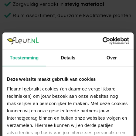
Zorgvuldig verpakt in
stevig materiaal
Ruim assortiment, duurzame kwalitatieve planten
Pretty Partner Goud
De Pretty lijn heeft zeer mooie afgewerkte keramiek potten
Toestemming
Details
Over
die elk in een verschillende kleur beschikbaar zijn. De
ribbels aan de zijkanten maken het uiterlijk van de potten
uniek en zorgen voor een leuke sfeer.
Deze website maakt gebruik van cookies
Lees volledige omschrijving
Fleur.nl gebruikt cookies (en daarmee vergelijkbare
technieken) om jouw bezoek aan onze websites nog
makkelijker en persoonlijker te maken. Met deze cookies
kunnen wij en onze geselecteerde partners jouw
internetgedrag binnen en buiten onze websites volgen en
verzamelen. Hiermee kunnen wij en derde partijen
advertenties op basis van jou interesses personaliseren.
Met aandacht verpakt