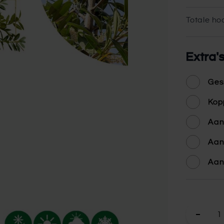
Totale hoo
Extra'
Ges
Kop
Aan
Aan
Aan