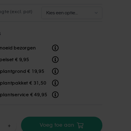
gte (excl. pot)
s
noeid bezorgen
pelset
€ 9,95
plantgrond
€ 19,95
plantpakket
€ 31,50
plantservice
€ 49,95
+
Voeg toe aan