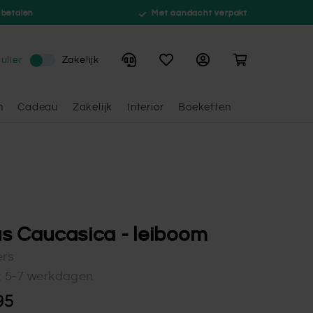
 betalen
Met aandacht verpakt
Winkelwagen
ulier
Zakelijk
n
Cadeau
Zakelijk
Interior
Boeketten
s Caucasica - leiboom
ers
d: 5-7 werkdagen
95