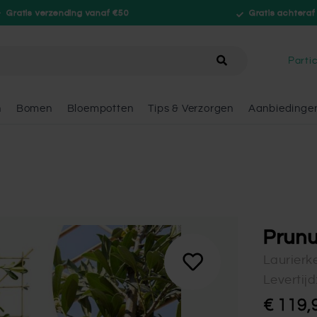
Gratis verzending vanaf €50
Gratis achteraf
hele winkel
Partic
n
Bomen
Bloempotten
Tips & Verzorgen
Aanbiedinge
Prunu
Laurierk
Levertij
€ 119,