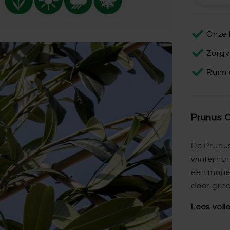
Onze 
Zorgv
Ruim 
Prunus 
De Prunu
winterhar
een mooie 
door groe
Lees voll