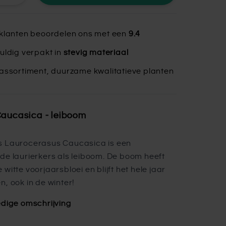
klanten beoordelen ons met een
9.4
uldig verpakt in
stevig materiaal
assortiment, duurzame kwalitatieve planten
Caucasica - leiboom
s Laurocerasus Caucasica is een
de laurierkers als leiboom. De boom heeft
witte voorjaarsbloei en blijft het hele jaar
n, ook in de winter!
edige omschrijving