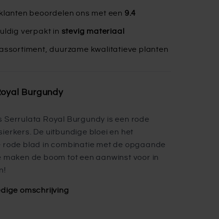
klanten beoordelen ons met een
9.4
uldig verpakt in
stevig materiaal
assortiment, duurzame kwalitatieve planten
Royal Burgundy
 Serrulata Royal Burgundy is een rode
ierkers. De uitbundige bloei en het
e rode blad in combinatie met de opgaande
e maken de boom tot een aanwinst voor in
n!
edige omschrijving