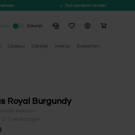
 betalen
Met aandacht verpakt
Winkelwagen
ulier
Zakelijk
n
Cadeau
Zakelijk
Interior
Boeketten
s Royal Burgundy
anse sierkers
d: 5-7 werkdagen
0