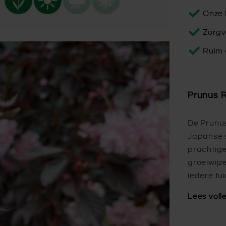
Onze 
Zorgv
Ruim 
Prunus 
De Prunus
Japanse s
prachtig
groeiwijz
iedere tui
Lees voll