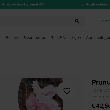
Gratis verzending vanaf €50
Gratis achteraf
hele winkel
Partic
n
Bomen
Bloempotten
Tips & Verzorgen
Aanbiedinge
Prunu
Rode Jap
Levertij
€ 42,5