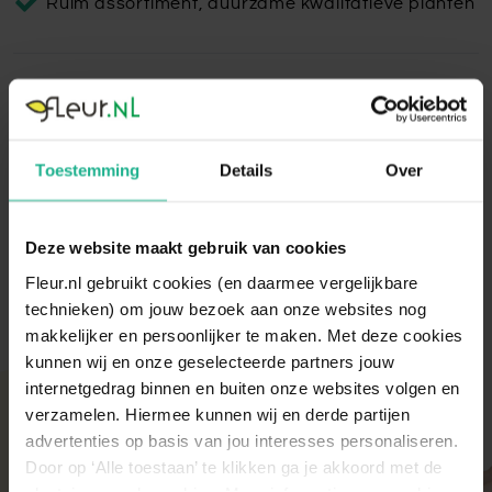
Ruim assortiment, duurzame kwalitatieve planten
Raindrop Globe Antraciet
De Raindrop Globe is een bloempot met stoere betonlook
uitstraling voor binnen en buiten. Voor gebruik binnen is een
Toestemming
Details
Over
inzethoes noodzakelijk.
Lees volledige omschrijving
Deze website maakt gebruik van cookies
Fleur.nl gebruikt cookies (en daarmee vergelijkbare
technieken) om jouw bezoek aan onze websites nog
makkelijker en persoonlijker te maken. Met deze cookies
kunnen wij en onze geselecteerde partners jouw
internetgedrag binnen en buiten onze websites volgen en
Met aandacht verpakt
verzamelen. Hiermee kunnen wij en derde partijen
advertenties op basis van jou interesses personaliseren.
Onze kamer- en tuinplanten komen elke ochtend
direct van de kweker binnen. Verser kan niet!
Door op ‘Alle toestaan’ te klikken ga je akkoord met de
Zodra de planten bij ons binnen zijn, vindt er altijd