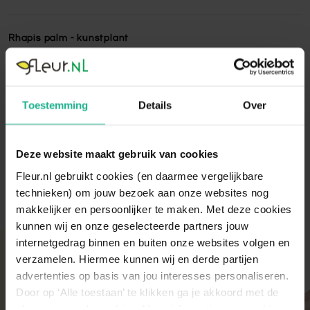
Rhapis palm - kunstplant
Deze Rhapis kunstplant is gemaakt van hoogwaardig
kwaliteit en niet van echt te onderscheiden! Kunstplanten
zijn een uitstekende oplossing voor plekken waar geen
Toestemming
Details
Over
daglicht komt.
Lees volledige omschrijving
Deze website maakt gebruik van cookies
Fleur.nl gebruikt cookies (en daarmee vergelijkbare
technieken) om jouw bezoek aan onze websites nog
makkelijker en persoonlijker te maken. Met deze cookies
kunnen wij en onze geselecteerde partners jouw
internetgedrag binnen en buiten onze websites volgen en
Met aandacht verpakt
verzamelen. Hiermee kunnen wij en derde partijen
Onze kamer- en tuinplanten komen elke ochtend
advertenties op basis van jou interesses personaliseren.
direct van de kweker binnen. Verser kan niet!
Door op ‘Alle toestaan’ te klikken ga je akkoord met de
Zodra de planten bij ons binnen zijn, vindt er altijd
plaatsing van de cookies. Meer informatie over cookies