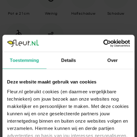
Pot ø 21cm
Weinig
Halfschaduw
Schaduw
Hangplanten
Luchtzuiverend
Toestemming
Details
Over
Specificaties
Deze website maakt gebruik van cookies
Standplaats
Halfschaduw, Schaduw
Fleur.nl gebruikt cookies (en daarmee vergelijkbare
technieken) om jouw bezoek aan onze websites nog
De Rhipsalis komt oorspronkelijk uit de
makkelijker en persoonlijker te maken. Met deze cookies
tropen en leeft daar onder het
beschuttende bladerdak van hoge bomen
kunnen wij en onze geselecteerde partners jouw
leeft. De plant is daarom gewend aan een
internetgedrag binnen en buiten onze websites volgen en
plek met minder zonlicht. De Rhipsalis
verzamelen. Hiermee kunnen wij en derde partijen
Standplaats
staat dan ook het liefst op een
advertenties op basis van jou interesses personaliseren.