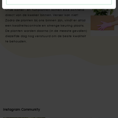
Met aandacht verpakt
Onze kamer- en tuinplanten komen elke ochtend
direct van de kweker binnen. Verser kan niet!
Zodra de planten bij ons binnen zijn, vindt er altijd
een kwaliteitscontrole en strenge keuring plaats.
De planten worden daarna (in de meeste gevallen)
diezelfde dag nog verstuurd om de beste kwaliteit
te behouden.
Instagram Community