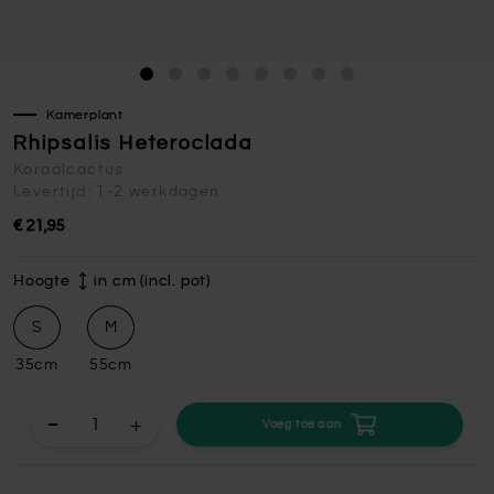
Kamerplant
Rhipsalis Heteroclada
Koraalcactus
Levertijd: 1-2 werkdagen
€ 21,95
Hoogte
in cm (incl. pot)
S
M
35cm
55cm
+
Voeg toe aan