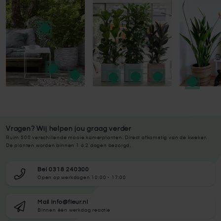
Press to skip carousel
Press to skip carousel
Vragen? Wij helpen jou graag verder
Ruim 500 verschillende mooie kamerplanten. Direct afkomstig van de kweker.
De planten worden binnen 1 à 2 dagen bezorgd.
Bel 0318 240300
Open op werkdagen 10:00 - 17:00
Mail info@fleur.nl
Binnen één werkdag reactie