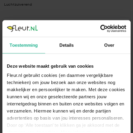
Luchtzuiverend
Specificaties
Standplaats
Halfschaduw, Zonnig
Toestemming
Details
Over
Geef de Schefflera een goed verlichte
standplaats voor een optimale groei. Zorg
ervoor dat de plant zo'n drie tot vijf uur
Deze website maakt gebruik van cookies
direct zonlicht ontvangt. Op enkele meters
Fleur.nl gebruikt cookies (en daarmee vergelijkbare
van een raam op het zuiden zal de
Standplaats
technieken) om jouw bezoek aan onze websites nog
Schefflera goed gedijen. De soorten die
omschrijving
lichter van kleur zijn, hebben minder
makkelijker en persoonlijker te maken. Met deze cookies
bladgroenkorrels in hun blad en staan
kunnen wij en onze geselecteerde partners jouw
daarom liever op een plek met nog meer
internetgedrag binnen en buiten onze websites volgen en
licht. Zet deze soorten daarom wat dichter
verzamelen. Hiermee kunnen wij en derde partijen
naar het raam toe.
advertenties op basis van jou interesses personaliseren.
Bewateren
Gemiddeld
Door op ‘Alle toestaan’ te klikken ga je akkoord met de
plaatsing van de cookies. Meer informatie over cookies