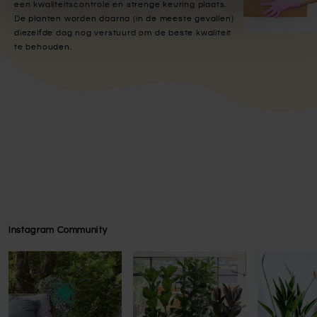
een kwaliteitscontrole en strenge keuring plaats.
De planten worden daarna (in de meeste gevallen)
diezelfde dag nog verstuurd om de beste kwaliteit
te behouden.
Instagram Community
Press to skip carousel
Press to skip carousel