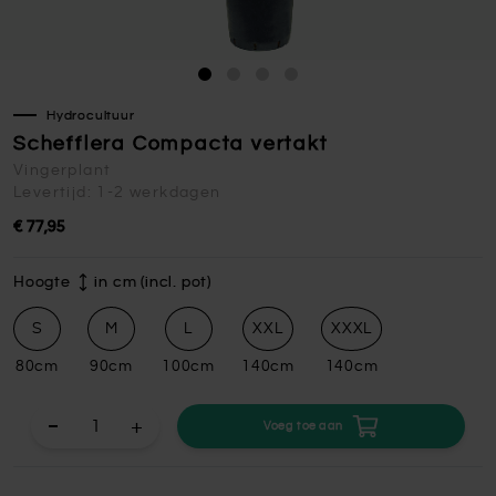
Hydrocultuur
Schefflera Compacta vertakt
Vingerplant
Levertijd: 1-2 werkdagen
€ 77,95
Hoogte
in cm (incl. pot)
S
M
L
XXL
XXXL
80cm
90cm
100cm
140cm
140cm
+
Voeg toe aan