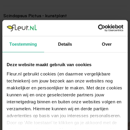
Scindapsus Pictus - kunstplant
Scindapsus pictus - kunstplant is gemaakt van hoogwaardig
kwaliteit en niet van echt te onderscheiden! Kunstplanten
zijn een uitstekende oplossing voor plekken waar geen
Toestemming
Details
Over
daglicht komt.
Lees volledige omschrijving
Deze website maakt gebruik van cookies
Fleur.nl gebruikt cookies (en daarmee vergelijkbare
technieken) om jouw bezoek aan onze websites nog
makkelijker en persoonlijker te maken. Met deze cookies
kunnen wij en onze geselecteerde partners jouw
internetgedrag binnen en buiten onze websites volgen en
Met aandacht verpakt
verzamelen. Hiermee kunnen wij en derde partijen
Onze kamer- en tuinplanten komen elke ochtend
advertenties op basis van jou interesses personaliseren.
direct van de kweker binnen. Verser kan niet!
Door op ‘Alle toestaan’ te klikken ga je akkoord met de
Zodra de planten bij ons binnen zijn, vindt er altijd
plaatsing van de cookies. Meer informatie over cookies