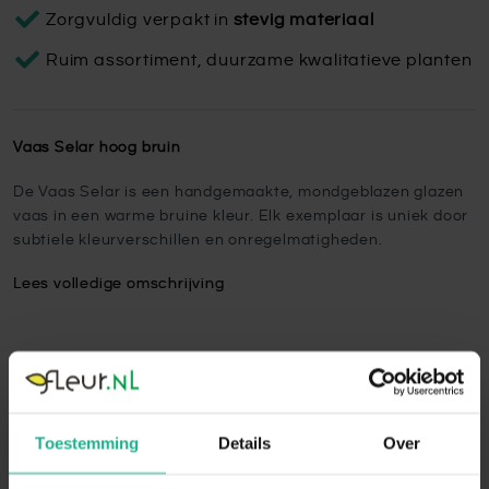
Zorgvuldig verpakt in
stevig materiaal
Ruim assortiment, duurzame kwalitatieve planten
Vaas Selar hoog bruin
De Vaas Selar is een handgemaakte, mondgeblazen glazen
vaas in een warme bruine kleur. Elk exemplaar is uniek door
subtiele kleurverschillen en onregelmatigheden.
Lees volledige omschrijving
Aanraders van
Fleur.nl
Toestemming
Details
Over
Waxinelichthouder Tyra bruin