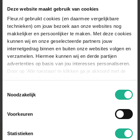
v.a.
€ 21,95
Deze website maakt gebruik van cookies
Fleur.nl gebruikt cookies (en daarmee vergelijkbare
Vaas Bodianus hoog bruin
technieken) om jouw bezoek aan onze websites nog
€ 159,95
makkelijker en persoonlijker te maken. Met deze cookies
kunnen wij en onze geselecteerde partners jouw
internetgedrag binnen en buiten onze websites volgen en
Vaas Diodon lichtgroen L
verzamelen. Hiermee kunnen wij en derde partijen
€ 129,95
advertenties op basis van jou interesses personaliseren.
Door op ‘Alle toestaan’ te klikken ga je akkoord met de
Vaas Icterus hoog bruin
plaatsing van de cookies. Meer informatie over cookies
€ 159,95
vind je in ons cookie overzicht. Zie ook
Toestemmingsselectie
de
cookieverklaring op onze website.
Noodzakelijk
Voorkeuren
Met aandacht verpakt
Statistieken