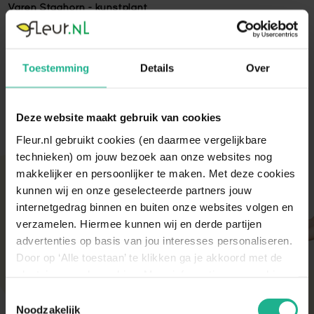
Varen Staghorn - kunstplant
Varen Staghorn - kunstplant - 80 centimeter
Lees volledige omschrijving
Toestemming
Details
Over
Deze website maakt gebruik van cookies
Fleur.nl gebruikt cookies (en daarmee vergelijkbare
technieken) om jouw bezoek aan onze websites nog
makkelijker en persoonlijker te maken. Met deze cookies
Met aandacht verpakt
kunnen wij en onze geselecteerde partners jouw
Onze kamer- en tuinplanten komen elke ochtend
internetgedrag binnen en buiten onze websites volgen en
direct van de kweker binnen. Verser kan niet!
verzamelen. Hiermee kunnen wij en derde partijen
Zodra de planten bij ons binnen zijn, vindt er altijd
advertenties op basis van jou interesses personaliseren.
een kwaliteitscontrole en strenge keuring plaats.
Door op ‘Alle toestaan’ te klikken ga je akkoord met de
De planten worden daarna (in de meeste gevallen)
diezelfde dag nog verstuurd om de beste kwaliteit
plaatsing van de cookies. Meer informatie over cookies
te behouden.
vind je in ons cookie overzicht. Zie ook
Toestemmingsselectie
de
cookieverklaring op onze website.
Noodzakelijk