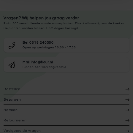
Vragen? Wij helpen jou graag verder
Ruim 500 verschillende mooie kamerplanten. Direct afkomstig van de kweker.
De planten worden binnen 1 à 2 dagen bezorgd.
Bel 0318 240300
Open op werkdagen 10:00 - 17:00
Mail info@fleur.nl
Binnen één werkdag reactie
Bestellen
Bezorgen
Betalen
Retourneren
Veelgestelde vragen