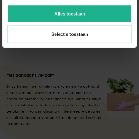
€ 19,95
Alles toestaan
Vochtigheidsmeter analoog
€ 16,95
Selectie toestaan
Met aandacht verpakt
Onze kamer- en tuinplanten komen elke ochtend
direct van de kweker binnen. Verser kan niet!
Zodra de planten bij ons binnen zijn, vindt er altijd
een kwaliteitscontrole en strenge keuring plaats.
De planten worden daarna (in de meeste gevallen)
diezelfde dag nog verstuurd om de beste kwaliteit
te behouden.