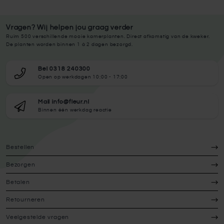
Vragen? Wij helpen jou graag verder
Ruim 500 verschillende mooie kamerplanten. Direct afkomstig van de kweker.
De planten worden binnen 1 à 2 dagen bezorgd.
Bel 0318 240300
Open op werkdagen 10:00 - 17:00
Mail info@fleur.nl
Binnen één werkdag reactie
Bestellen
Bezorgen
Betalen
Retourneren
Veelgestelde vragen