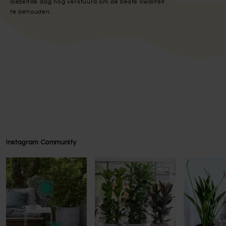
diezelfde dag nog verstuurd om de beste kwaliteit
te behouden.
Instagram Community
Press to skip carousel
Press to skip carousel