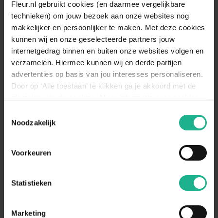
Fleur.nl gebruikt cookies (en daarmee vergelijkbare
Vruchtdragend
Nee
technieken) om jouw bezoek aan onze websites nog
makkelijker en persoonlijker te maken. Met deze cookies
Standplaats
Halfschaduw, Schaduw
kunnen wij en onze geselecteerde partners jouw
De Toscaanse jasmijn staat het liefst
internetgedrag binnen en buiten onze websites volgen en
op een plek in de volle zon. Je zult
verzamelen. Hiermee kunnen wij en derde partijen
Standplaats
zien dat de bloei dan ook het meest
advertenties op basis van jou interesses personaliseren.
omschrijving
uitbundig is. Een standplaats in de
Door op ‘Alle toestaan’ te klikken ga je akkoord met de
halfschaduw kan ook, volledig in de
plaatsing van de cookies. Meer informatie over cookies
schaduw is minder geschikt.
vind je in ons cookie overzicht. Zie ook
Toestemmingsselectie
Bewater de Jasmijn wanneer het
de
cookieverklaring op onze website.
Noodzakelijk
lang droog is geweest en/of wanneer
Bewateren
het erg warm is. Bewateren in de
omschrijving
winter is (naast de regenval) niet
Voorkeuren
nodig.
Geschikt voor
Erfafscheiding, Klimconstructie
Statistieken
Marketing
Aanraders van
Fleur.nl