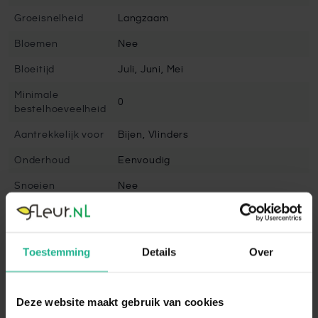
Groeisnelheid
Langzaam
Bloemen
Nee
Bloeitijd
Juli, Juni, Mei
Minimale
0
bestelhoeveelheid
Aantrekkelijk voor
Bijen, Vlinders
Onderhoud
Eenvoudig
Snoeien
Nee
Snoeimaand
April, September
Volgroeide hoogte
500 cm
Toestemming
Details
Over
Winterhard
Goed winterhard
Bladbehoudend
Ja
Deze website maakt gebruik van cookies
Bladkleur
Groen