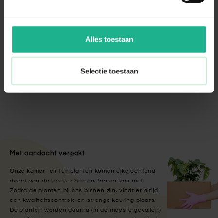
Bio voeding terras & balkon 500ml
€ 4,95
Alles toestaan
Eco-Style Promanal-R insectenspray
Selectie toestaan
€ 21,95
Met aandacht verpakt
Onze kamer- en tuinplanten komen elke ochtend
direct van de kweker binnen. Verser kan niet!
Zodra de planten bij ons binnen zijn, vindt er altijd
een kwaliteitscontrole en strenge keuring plaats.
De planten worden daarna (in de meeste gevallen)