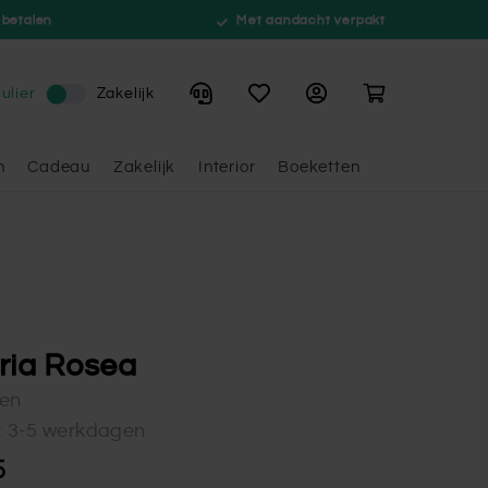
 betalen
Met aandacht verpakt
Winkelwagen
ulier
Zakelijk
n
Cadeau
Zakelijk
Interior
Boeketten
ria Rosea
gen
d: 3-5 werkdagen
5