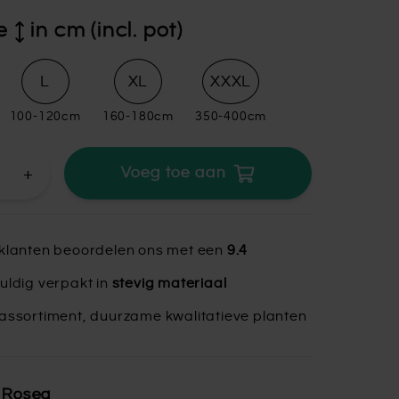
e
in cm (incl. pot)
L
XL
XXXL
100-120cm
160-180cm
350-400cm
+
Voeg toe aan
klanten beoordelen ons met een
9.4
uldig verpakt in
stevig materiaal
assortiment, duurzame kwalitatieve planten
a Rosea