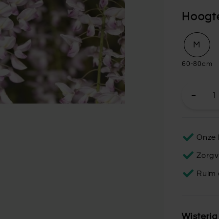
Hoogt
M
60-80cm
Onze 
Zorgv
Ruim 
Wisteri