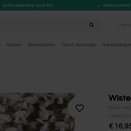
Gratis verzending vanaf €50
Gratis achteraf
hele winkel
Partic
n
Bomen
Bloempotten
Tips & Verzorgen
Aanbiedinge
Wiste
Roze re
Levertij
€ 16,9