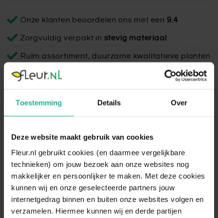
Onze klanten beoordelen ons met een
9.4
Zorgvuldig verpakt in
stevig materiaal
Ruim assortiment, duurzame kwalitatieve planten
Vaas Roos - set van 3
Toestemming
Details
Over
De prachtige collectie metalen sierpotten hebben elk hun
eigen unieke design. Fleur je kantoor of interieur op met
deze echte eyecatchers! Dit is een set van 3 stuks.
Deze website maakt gebruik van cookies
Fleur.nl gebruikt cookies (en daarmee vergelijkbare
Lees volledige omschrijving
technieken) om jouw bezoek aan onze websites nog
makkelijker en persoonlijker te maken. Met deze cookies
kunnen wij en onze geselecteerde partners jouw
internetgedrag binnen en buiten onze websites volgen en
verzamelen. Hiermee kunnen wij en derde partijen