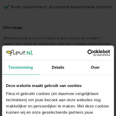
Ruim assortiment, duurzame kwalitatieve planten
Ono taupe
Wanddecoratie Ono in taupe is een stijlvol en modern
object van resin en polyester met een rustige uitstraling en
verfijnde afwerking.
Lees volledige omschrijving
Toestemming
Details
Over
Deze website maakt gebruik van cookies
Aanraders van
Fleur.nl
Fleur.nl gebruikt cookies (en daarmee vergelijkbare
technieken) om jouw bezoek aan onze websites nog
Veck caramel
makkelijker en persoonlijker te maken. Met deze cookies
€ 199,95
kunnen wij en onze geselecteerde partners jouw