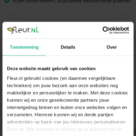
Ruim assortiment, duurzame kwalitatieve planten
Vulcana Coppa Metal
De Vulcana Coppa heeft een natuurlijke uitstraling door het
grillige oppervlak van een vulkaan. Mooi voor in jouw
Toestemming
Details
Over
woonkamer, kantoor of terras!
Lees volledige omschrijving
Deze website maakt gebruik van cookies
Fleur.nl gebruikt cookies (en daarmee vergelijkbare
technieken) om jouw bezoek aan onze websites nog
makkelijker en persoonlijker te maken. Met deze cookies
kunnen wij en onze geselecteerde partners jouw
internetgedrag binnen en buiten onze websites volgen en
Met aandacht verpakt
verzamelen. Hiermee kunnen wij en derde partijen
advertenties op basis van jou interesses personaliseren.
Onze kamer- en tuinplanten komen elke ochtend
direct van de kweker binnen. Verser kan niet!
Door op ‘Alle toestaan’ te klikken ga je akkoord met de
Zodra de planten bij ons binnen zijn, vindt er altijd