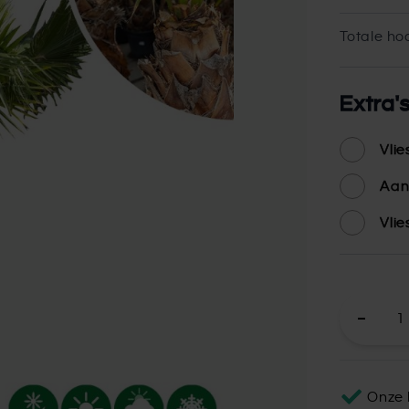
Totale hoo
Extra'
Vli
Aan
Vli
Onze 