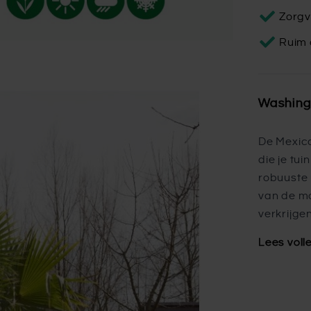
Zorgv
Ruim 
Washing
De Mexic
die je tui
robuuste 
van de mo
verkrijgen
Lees voll