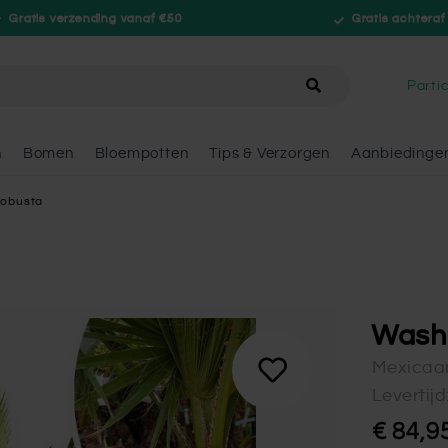
Gratis verzending vanaf €50
Gratis achteraf
hele winkel
Partic
n
Bomen
Bloempotten
Tips & Verzorgen
Aanbiedinge
robusta
Washi
Mexicaa
Levertij
€ 84,9