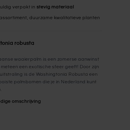
uldig verpakt in
stevig materiaal
assortiment, duurzame kwalitatieve planten
tonia robusta
aanse waaierpalm is een zomerse aanwinst
n meteen een exotische sfeer geeft! Door zijn
uitstraling is de Washingtonia Robusta een
oiste palmbomen die je in Nederland kunt
.
edige omschrijving