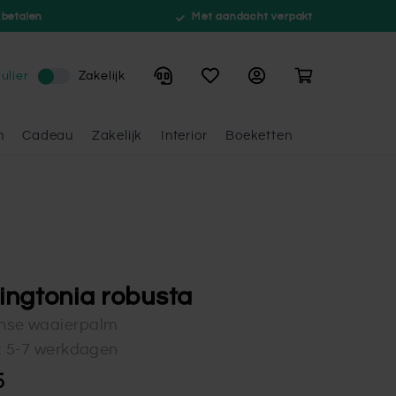
 betalen
Met aandacht verpakt
Winkelwagen
ulier
Zakelijk
n
Cadeau
Zakelijk
Interior
Boeketten
ngtonia robusta
nse waaierpalm
d: 5-7 werkdagen
5