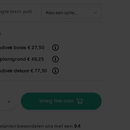
gte (excl. pot)
s
esdoek basis
€ 27,50
plantgrond
€ 49,25
esdoek deluxe
€ 77,50
+
Voeg toe aan
klanten beoordelen ons met een
9.4