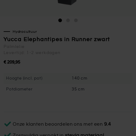
Hydrocultuur
Yucca Elephantipes in Runner zwart
Palmlelie
Levertijd: 1-2 werkdagen
€ 209,95
Hoogte (incl. pot)
140 cm
Potdiameter
35 cm
Onze klanten beoordelen ons met een
9.4
Zorgvuldig verpakt in
stevig materiaal