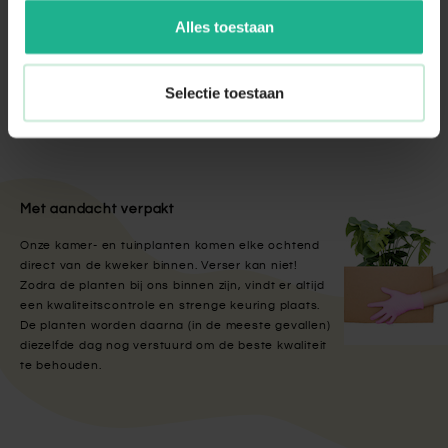
Alles toestaan
Bladglans spray
€ 5,95
Selectie toestaan
Met aandacht verpakt
Onze kamer- en tuinplanten komen elke ochtend
direct van de kweker binnen. Verser kan niet!
Zodra de planten bij ons binnen zijn, vindt er altijd
een kwaliteitscontrole en strenge keuring plaats.
De planten worden daarna (in de meeste gevallen)
diezelfde dag nog verstuurd om de beste kwaliteit
te behouden.