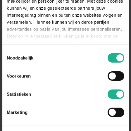
makkelijker en persoonlijker te maken. Met deze cookies
ook buiten worden gezet.
kunnen wij en onze geselecteerde partners jouw
Bewateren
Weinig
internetgedrag binnen en buiten onze websites volgen en
verzamelen. Hiermee kunnen wij en derde partijen
Geef de plant opnieuw water wanneer de
advertenties op basis van jou interesses personaliseren.
watermeter gedurende 4 dagen op
Bewateren
‘minimaal’ heeft gestaan. Het waterpeil
Door op ‘Alle toestaan’ te klikken ga je akkoord met de
omschrijving
dient dan tot het streepje ‘optimaal’ te
plaatsing van de cookies. Meer informatie over cookies
worden aangevuld.
vind je in ons cookie overzicht. Zie ook
Toestemmingsselectie
de
cookieverklaring op onze website.
Noodzakelijk
Aanraders van
Fleur.nl
Voorkeuren
Hydrocultuur vaste voeding 800ML
Statistieken
€ 37,95
Marketing
Elho Brussels Gieter & Plantenspuit Antraciet
€ 19,95