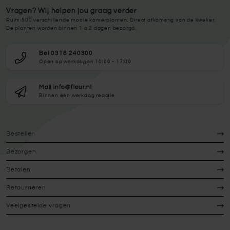
Vragen? Wij helpen jou graag verder
Ruim 500 verschillende mooie kamerplanten. Direct afkomstig van de kweker.
De planten worden binnen 1 à 2 dagen bezorgd.
Bel 0318 240300
Open op werkdagen 10:00 - 17:00
Mail info@fleur.nl
Binnen één werkdag reactie
Bestellen
Bezorgen
Betalen
Retourneren
Veelgestelde vragen