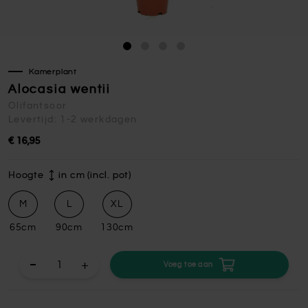
Kamerplant
Alocasia wentii
Olifantsoor
Levertijd: 1-2 werkdagen
€ 16,95
Hoogte
in cm (incl. pot)
M
L
XL
65cm
90cm
130cm
+
Voeg toe aan