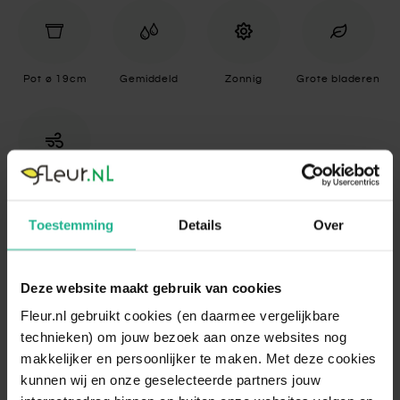
Pot ø 19cm
Gemiddeld
Zonnig
Grote bladeren
Luchtzuiverend
Toestemming
Details
Over
Specificaties
Deze website maakt gebruik van cookies
Standplaats
Zonnig
Fleur.nl gebruikt cookies (en daarmee vergelijkbare
De Alocasia gedijt goed op een lichte
technieken) om jouw bezoek aan onze websites nog
standplaats en wenst dagelijks zo'n vijf uur
makkelijker en persoonlijker te maken. Met deze cookies
direct zonlicht. De ideale plek voor de
kunnen wij en onze geselecteerde partners jouw
Standplaats
plant is daarom voor een raam op het