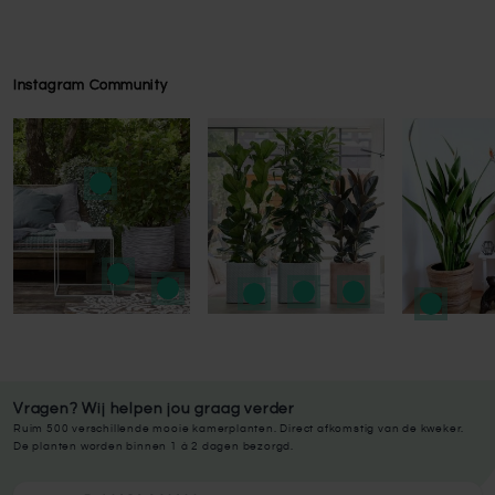
Instagram Community
Press to skip carousel
Press to skip carousel
Vragen? Wij helpen jou graag verder
Ruim 500 verschillende mooie kamerplanten. Direct afkomstig van de kweker.
De planten worden binnen 1 à 2 dagen bezorgd.