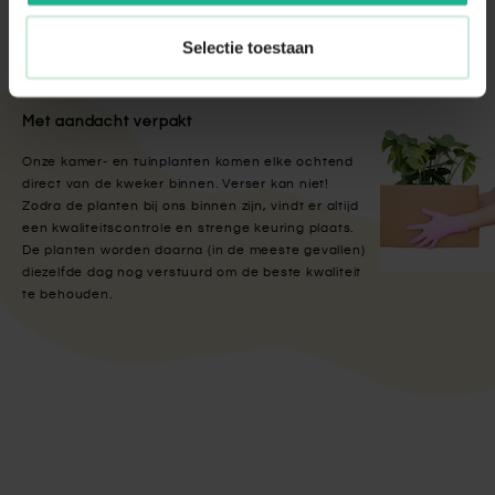
Selectie toestaan
Met aandacht verpakt
Onze kamer- en tuinplanten komen elke ochtend
direct van de kweker binnen. Verser kan niet!
Zodra de planten bij ons binnen zijn, vindt er altijd
een kwaliteitscontrole en strenge keuring plaats.
De planten worden daarna (in de meeste gevallen)
diezelfde dag nog verstuurd om de beste kwaliteit
te behouden.