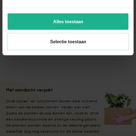
Aanraders van
Fleur.nl
Alles toestaan
Bio voeding palmen
Selectie toestaan
€ 4,95
Met aandacht verpakt
Onze kamer- en tuinplanten komen elke ochtend
direct van de kweker binnen. Verser kan niet!
Zodra de planten bij ons binnen zijn, vindt er altijd
een kwaliteitscontrole en strenge keuring plaats.
De planten worden daarna (in de meeste gevallen)
diezelfde dag nog verstuurd om de beste kwaliteit