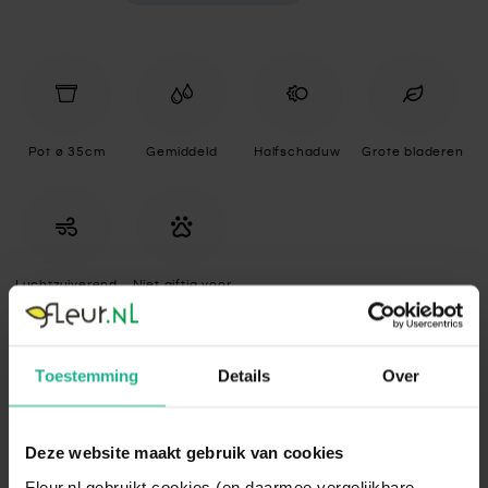
Pot ø 35cm
Gemiddeld
Halfschaduw
Grote bladeren
Luchtzuiverend
Niet giftig voor
huisdieren
Toestemming
Details
Over
Specificaties
Standplaats
Halfschaduw
Deze website maakt gebruik van cookies
De Areca Lutescens heeft een tropische
Fleur.nl gebruikt cookies (en daarmee vergelijkbare