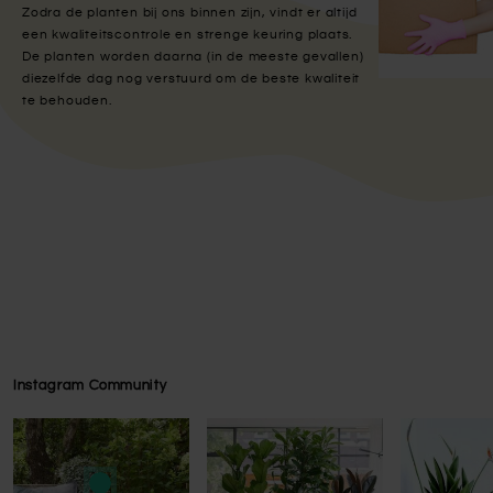
Zodra de planten bij ons binnen zijn, vindt er altijd
een kwaliteitscontrole en strenge keuring plaats.
De planten worden daarna (in de meeste gevallen)
diezelfde dag nog verstuurd om de beste kwaliteit
te behouden.
Instagram Community
Press to skip carousel
Press to skip carousel