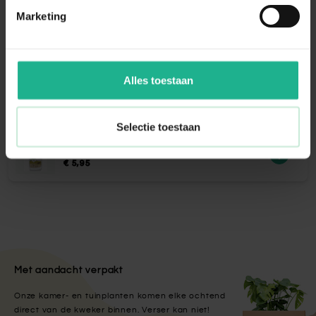
Voeg opnieuw water toe wanneer de
Marketing
watermeter twee tot drie dagen op 'min'
heeft gestaan. Het waterpeil dient dan tot
het streepje ‘max’ te worden aangevuld.
Alles toestaan
Aanraders van
Fleur.nl
Selectie toestaan
Bio voeding bonsai
€ 5,95
Met aandacht verpakt
Onze kamer- en tuinplanten komen elke ochtend
direct van de kweker binnen. Verser kan niet!