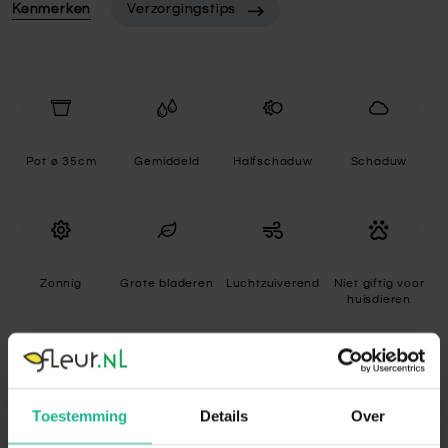
Kenmerken
Verzorgingstips
Pot ø 35cm
Gemiddeld
Halfschaduw
Schaduw
Zonnig
Grote bladeren
Luchtzuiverend
Niet giftig voor
huisdieren
Specificaties
Toestemming
Details
Over
Standplaats
Halfschaduw, Schaduw, Zonnig