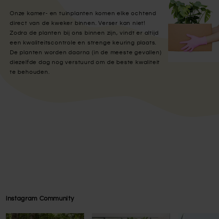
Onze kamer- en tuinplanten komen elke ochtend
direct van de kweker binnen. Verser kan niet!
Zodra de planten bij ons binnen zijn, vindt er altijd
een kwaliteitscontrole en strenge keuring plaats.
De planten worden daarna (in de meeste gevallen)
diezelfde dag nog verstuurd om de beste kwaliteit
te behouden.
Instagram Community
Press to skip carousel
Press to skip carousel