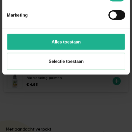
omschrijving
Na acht tot tien weken kunt u gebruik
gaan maken van het watergeefsysteem.
Marketing
Voeg opnieuw water toe wanneer de
watermeter twee tot drie dagen op 'min'
heeft gestaan. Het waterpeil dient dan tot
het streepje ‘max’ te worden aangevuld.
Alles toestaan
Selectie toestaan
Aanraders van
Fleur.nl
Bio voeding palmen
€ 4,95
Met aandacht verpakt