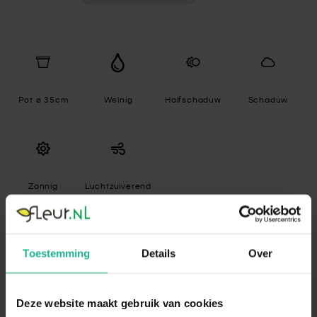
Pot ø 35cm
Weinig
Halfschaduw
Schaduw
Zonnig
Luchtzuiverend
Specificaties
Toestemming
Details
Over
Standplaats
Halfschaduw, Schaduw, Zonnig
De Sansevieria is een gemakkelijke plant
Deze website maakt gebruik van cookies
en kan zowel op zonnige als op