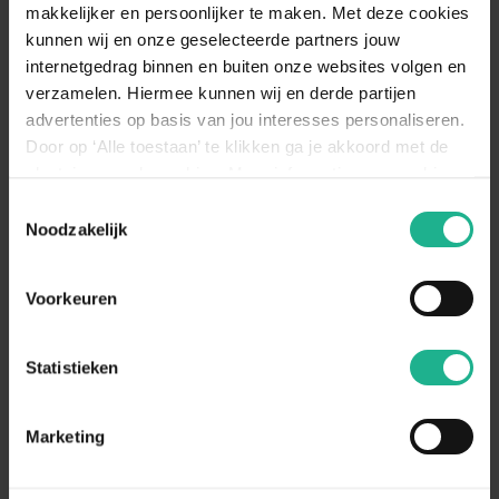
zullen kleuren.
makkelijker en persoonlijker te maken. Met deze cookies
kunnen wij en onze geselecteerde partners jouw
Bewateren
Gemiddeld
internetgedrag binnen en buiten onze websites volgen en
Zorg ervoor dat de grond van de Areca
verzamelen. Hiermee kunnen wij en derde partijen
Lutesens constant vochtig blijft, maar
advertenties op basis van jou interesses personaliseren.
Bewateren
vermijd teveel water in verband met
Door op ‘Alle toestaan’ te klikken ga je akkoord met de
omschrijving
wortelrot. Geef de plant 's zomers zo'n
plaatsing van de cookies. Meer informatie over cookies
twee keer per week water. In de winter is
één keer per week voldoende.
vind je in ons cookie overzicht. Zie ook
Toestemmingsselectie
de
cookieverklaring op onze website.
Noodzakelijk
Voorkeuren
Aanraders van
Fleur.nl
Opmaakpakket kamerplanten L
Statistieken
€ 24,95
Marketing
Bio voeding palmen
€ 4,95