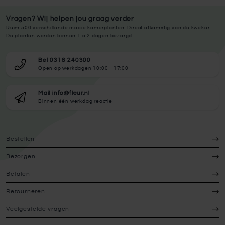
Vragen? Wij helpen jou graag verder
Ruim 500 verschillende mooie kamerplanten. Direct afkomstig van de kweker.
De planten worden binnen 1 à 2 dagen bezorgd.
Bel 0318 240300
Open op werkdagen 10:00 - 17:00
Mail info@fleur.nl
Binnen één werkdag reactie
Bestellen
Bezorgen
Betalen
Retourneren
Veelgestelde vragen