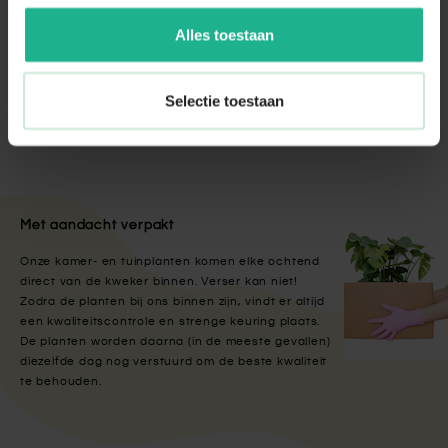
Alles toestaan
Kentia Howea
v.a.
€ 29,95
Normale prijs
€ 29,95
Selectie toestaan
Met aandacht verpakt
Onze kamer- en tuinplanten komen elke ochtend
direct van de kweker binnen. Verser kan niet!
Zodra de planten bij ons binnen zijn, vindt er altijd
een kwaliteitscontrole en strenge keuring plaats.
De planten worden daarna (in de meeste gevallen)
diezelfde dag nog verstuurd om de beste kwaliteit
te behouden.