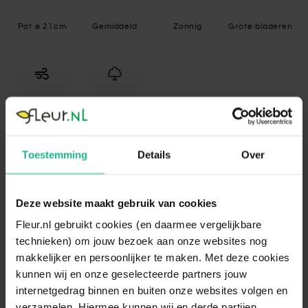
Pot ø 21cm
Gemiddeld
Zonnig
Grote bladeren
Luchtzuiverend
Op stam
Toestemming
Details
Over
Specificaties
Standplaats
Zonnig
Deze website maakt gebruik van cookies
Standplaats
Groeit het beste bij veel licht en zon;
Fleur.nl gebruikt cookies (en daarmee vergelijkbare
omschrijving
verdraagt ook lichte halfschaduw
technieken) om jouw bezoek aan onze websites nog
makkelijker en persoonlijker te maken. Met deze cookies
Bewateren
Gemiddeld
kunnen wij en onze geselecteerde partners jouw
Laat de potgrond opdrogen voordat je
internetgedrag binnen en buiten onze websites volgen en
Bewateren
opnieuw water geeft; de stam slaat water
omschrijving
verzamelen. Hiermee kunnen wij en derde partijen