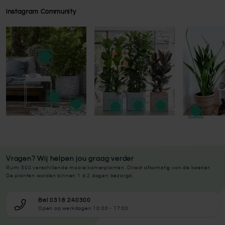
Instagram Community
Press to skip carousel
Press to skip carousel
Vragen? Wij helpen jou graag verder
Ruim 500 verschillende mooie kamerplanten. Direct afkomstig van de kweker.
De planten worden binnen 1 à 2 dagen bezorgd.
Bel 0318 240300
Open op werkdagen 10:00 - 17:00