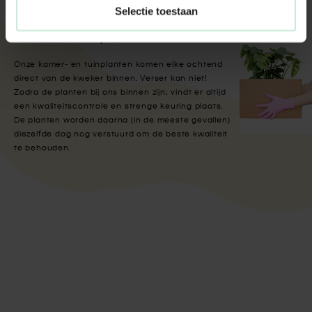
Selectie toestaan
Met aandacht verpakt
Onze kamer- en tuinplanten komen elke ochtend
direct van de kweker binnen. Verser kan niet!
Zodra de planten bij ons binnen zijn, vindt er altijd
een kwaliteitscontrole en strenge keuring plaats.
De planten worden daarna (in de meeste gevallen)
diezelfde dag nog verstuurd om de beste kwaliteit
te behouden.