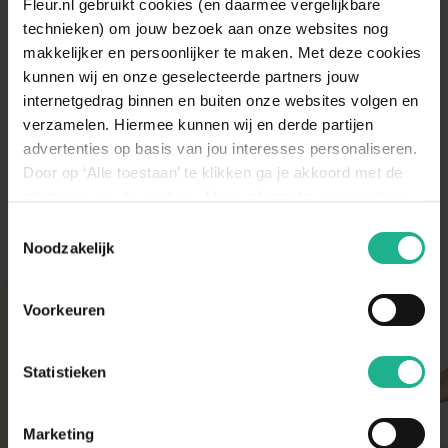
Fleur.nl gebruikt cookies (en daarmee vergelijkbare
technieken) om jouw bezoek aan onze websites nog
Volgroeide hoogte
1400 cm
makkelijker en persoonlijker te maken. Met deze cookies
Winterhard
Goed winterhard
kunnen wij en onze geselecteerde partners jouw
internetgedrag binnen en buiten onze websites volgen en
Bladbehoudend
Nee
verzamelen. Hiermee kunnen wij en derde partijen
Bladkleur
Groen
advertenties op basis van jou interesses personaliseren.
Door op ‘Alle toestaan’ te klikken ga je akkoord met de
Vruchtdragend
Ja
plaatsing van de cookies. Meer informatie over cookies
vind je in ons cookie overzicht. Zie ook
Toestemmingsselectie
de
cookieverklaring op onze website.
Noodzakelijk
Voorkeuren
Met aandacht verpakt
Onze kamer- en tuinplanten komen elke ochtend
direct van de kweker binnen. Verser kan niet!
Statistieken
Zodra de planten bij ons binnen zijn, vindt er altijd
een kwaliteitscontrole en strenge keuring plaats.
De planten worden daarna (in de meeste gevallen)
Marketing
diezelfde dag nog verstuurd om de beste kwaliteit