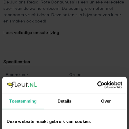
De Juglans Regia 'Rote Donaunuss' is een unieke veredelde
soort van de walnotenboom. De boom grote noten met
roodpaars vruchtvlees. Deze noten zijn bijzonder van kleur
en smaken ook goed!
Lees volledige omschrijving
Specificaties
Bloemkleur
Groen
Bloeitijd
Mei
Groeisnelheid
Gemiddeld
Toestemming
Details
Over
Onderhoud
Eenvoudig
Snoeien
Ja
Deze website maakt gebruik van cookies
Snoeimaand
Maart