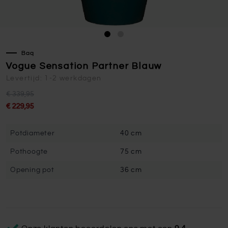
Baq
Vogue Sensation Partner Blauw
Levertijd: 1-2 werkdagen
€ 339,95
€ 229,95
Potdiameter
40 cm
Pothoogte
75 cm
Opening pot
36 cm