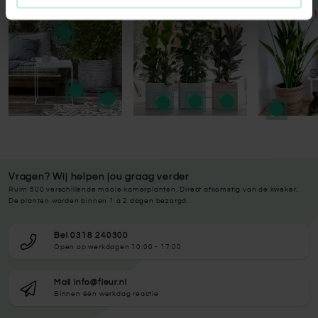
Vragen? Wij helpen jou graag verder
Ruim 500 verschillende mooie kamerplanten. Direct afkomstig van de kweker.
De planten worden binnen 1 à 2 dagen bezorgd.
Bel 0318 240300
Open op werkdagen 10:00 - 17:00
Mail info@fleur.nl
Binnen één werkdag reactie