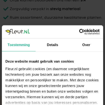
Onze klanten beoordelen ons met een
9.4
Zorgvuldig verpakt in
stevig materiaal
Ruim assortiment, duurzame kwalitatieve planten
Vogue Sensation Partner Blauw
Toestemming
Details
Over
De kleurencombinatie van de Baq Vogue Sensation Partner
geeft een verrassend effect. Een schitterende en bijzondere
pot voor bij jou in je woon- of werkruimte!
Deze website maakt gebruik van cookies
Lees volledige omschrijving
Fleur.nl gebruikt cookies (en daarmee vergelijkbare
technieken) om jouw bezoek aan onze websites nog
makkelijker en persoonlijker te maken. Met deze cookies
kunnen wij en onze geselecteerde partners jouw
internetgedrag binnen en buiten onze websites volgen en
verzamelen. Hiermee kunnen wij en derde partijen
advertenties op basis van jou interesses personaliseren.
Met aandacht verpakt