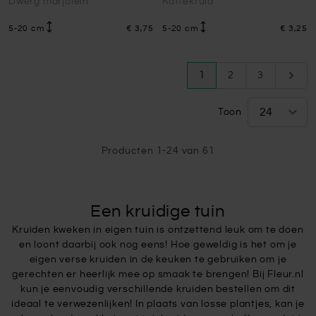
Dwerg marjolein
Kattekruid
5-20 cm
€ 3,75
5-20 cm
€ 3,25
Pagina
U lees momenteel pagi
Pagina
Pagina
Pagin
1
2
3
Toon
Producten
1
-
24
van
61
Een kruidige tuin
Kruiden kweken in eigen tuin is ontzettend leuk om te doen
en loont daarbij ook nog eens! Hoe geweldig is het om je
eigen verse kruiden in de keuken te gebruiken om je
gerechten er heerlijk mee op smaak te brengen! Bij Fleur.nl
kun je eenvoudig verschillende kruiden bestellen om dit
ideaal te verwezenlijken! In plaats van losse plantjes, kan je