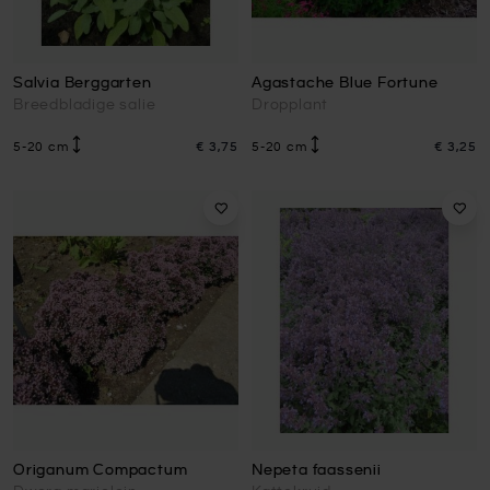
Salvia Berggarten
Agastache Blue Fortune
Breedbladige salie
Dropplant
5-20 cm
€ 3,75
5-20 cm
€ 3,25
Origanum Compactum
Nepeta faassenii