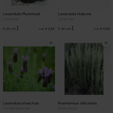
Lavandula Munstead
Lavandula Hidcote
Lavendel
Lavendel
5-20 cm
v.a.
€ 2,85
5-40 cm
v.a.
€ 0,99
Lavandula stoechas
Rosmarinus officinalis
Vlinderlavendel
Rozemarijn