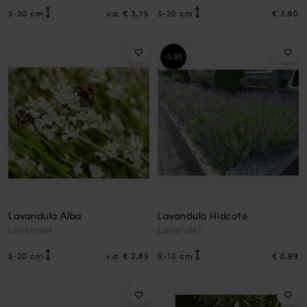
5-30 cm
v.a.
€ 3,75
5-20 cm
€ 3,90
-0,96
Lavandula Alba
Lavandula Hidcote
Lavendel
Lavendel
5-20 cm
v.a.
€ 2,85
5-10 cm
€ 0,99