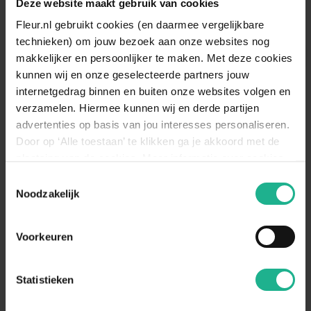
Deze website maakt gebruik van cookies
5-20 cm
€ 3,50
5-20 cm
€ 3,50
Fleur.nl gebruikt cookies (en daarmee vergelijkbare
technieken) om jouw bezoek aan onze websites nog
makkelijker en persoonlijker te maken. Met deze cookies
kunnen wij en onze geselecteerde partners jouw
internetgedrag binnen en buiten onze websites volgen en
verzamelen. Hiermee kunnen wij en derde partijen
advertenties op basis van jou interesses personaliseren.
Door op ‘Alle toestaan’ te klikken ga je akkoord met de
plaatsing van de cookies. Meer informatie over cookies
vind je in ons cookie overzicht. Zie ook
Toestemmingsselectie
de
cookieverklaring op onze website.
Noodzakelijk
Salvia officinalis
Agastache Blue Fortune -
Salie
biologisch
Voorkeuren
Dropplant
5-20 cm
€ 3,75
5-20 cm
€ 5,10
Statistieken