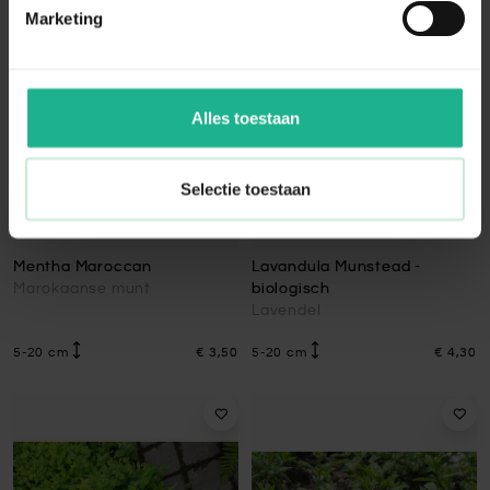
Marketing
Alles toestaan
Selectie toestaan
Mentha Maroccan
Lavandula Munstead -
Marokaanse munt
biologisch
Lavendel
5-20 cm
€ 3,50
5-20 cm
€ 4,30