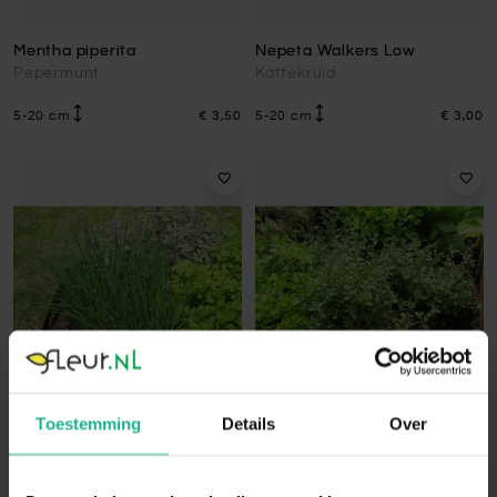
Mentha piperita
Nepeta Walkers Low
Pepermunt
Kattekruid
5-20 cm
€ 3,50
5-20 cm
€ 3,00
Toestemming
Details
Over
Allium schoenoprasum
Thymus vulgaris
Bieslook
Tijm